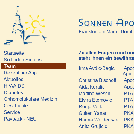
Frankfurt am Main - Born
Zu allen Fragen rund um
Startseite
steht Ihnen ein bewährt
So finden Sie uns
Team
Irma Avdic-Begic
Apoth
Rezept per App
Apot
Aktuelles
Christina Bischoff
Apot
HIV/AIDS
Aida Kuralic
Apot
Diabetes
Martina Wesch
PTA
Orthomolukulare Medizin
Elvira Etemovic
PTA
Geschichte
Ronja Volk
PTA 
Service
Gülten Yanar
PKA
Payback - NEU
Hanna Woldensae
PKA
Anita Grujicic
PKA